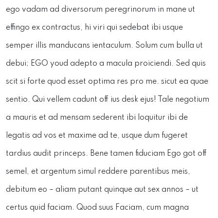
ego vadam ad diversorum peregrinorum in mane ut
effingo ex contractus, hi viri qui sedebat ibi usque
semper illis manducans ientaculum. Solum cum bulla ut
debui; EGO youd adepto a macula proiciendi. Sed quis
scit si forte quod esset optima res pro me. sicut ea quae
sentio. Qui vellem cadunt off ius desk ejus! Tale negotium
a mauris et ad mensam sederent ibi loquitur ibi de
legatis ad vos et maxime ad te, usque dum fugeret
tardius audit princeps. Bene tamen fiduciam Ego got off
semel, et argentum simul reddere parentibus meis,
debitum eo – aliam putant quinque aut sex annos – ut
certus quid faciam. Quod suus Faciam, cum magna