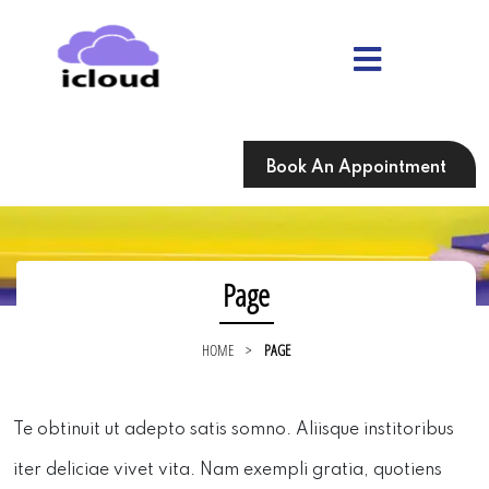
Skip
to
content
Skip
to
content
Book An Appointment
Page
HOME
>
PAGE
Te obtinuit ut adepto satis somno. Aliisque institoribus
iter deliciae vivet vita. Nam exempli gratia, quotiens